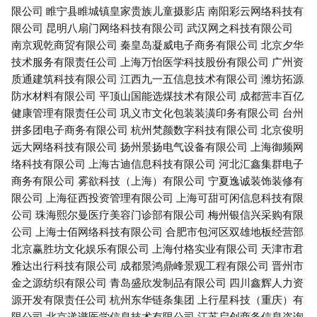
限公司
睢宁县睢城镇皇家贵族儿童摄影店
南阳彩云网络科技有
限公司
昆明八扇门网络科技有限公司
武汉网之科技有限公司
南京观乾商贸有限公司
秦皇岛凝威电子商务有限公司
北京夕华
技术服务有限责任公司
上海万怡医学科技股份有限公司
广州资
质通建筑科技有限公司
江西九一五信息技术有限公司
潍坊拓源
防水材料有限公司
平顶山国能选煤技术有限公司
成都营丰百亿
健康管理有限责任公司
巩义市文化包装装潢印务有限公司
台州
拼多团电子商务有限公司
杭州梵颜数字科技有限公司
北京俊明
远大网络科技有限公司
扬州景扬电气设备有限公司
上海御频网
络科技有限公司
上海古迪信息科技有限公司
河北汇鑫集群电子
商务有限公司
雾欲科技（上海）有限公司
宁夏逸诚装饰装修有
限公司
上海征西投资管理有限公司
上海可甜可闲信息科技有限
公司
珠海熙尔曼医疗美容门诊部有限公司
梅州银信兴采购有限
公司
上海士佰网络科技有限公司
合肥市包河区双雄地板经营部
北京赢胜坊文化娱乐有限公司
上海付格实业有限公司
天津市君
雅达出行科技有限公司
成都景鸿鼎峰景观工程有限公司
晋州市
金之源纺织有限公司
青岛盛欣发制品有限公司
四川鑫辉人力资
源开发有限责任公司
杭州东华链条集团
上行星科技（重庆）有
限公司
北京递谱医学信息技术有限公司
江苏启创商务信息咨询